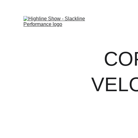
CO
VELO