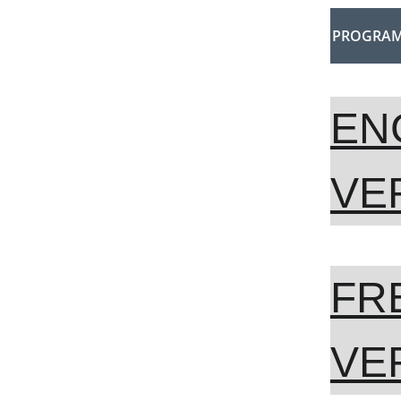
PROGRA
EN
VE
FR
VE