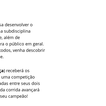
sa desenvolver o 
ma subdisciplina 
e, além de 
a o público em geral. 
todos, venha descobrir 
e.
ça
) receberá os 
 uma competição 
adas entre seus dois 
da corrida avançará 
o seu campeão!