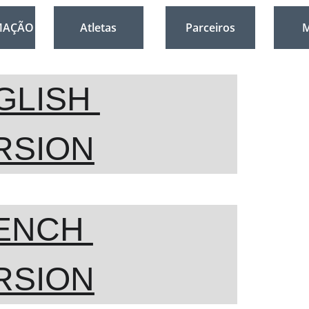
MAÇÃO
Atletas
Parceiros
M
GLISH 
RSION
ENCH 
RSION